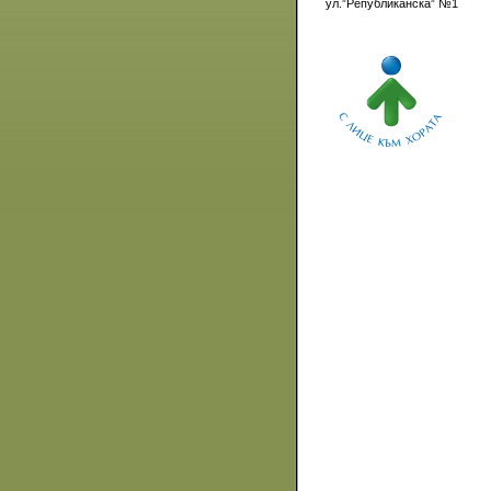
ул.”Републиканска” №1