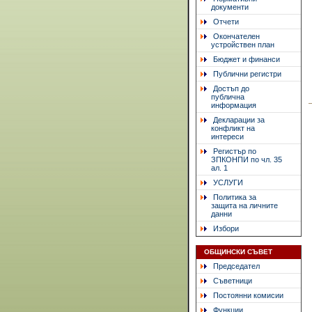
документи
Отчети
Окончателен
устройствен план
Бюджет и финанси
Публични регистри
Достъп до
публична
информация
Декларации за
конфликт на
интереси
Регистър по
ЗПКОНПИ по чл. 35
ал. 1
УСЛУГИ
Политика за
защита на личните
данни
Избори
ОБЩИНСКИ СЪВЕТ
Председател
Съветници
Постоянни комисии
Функции