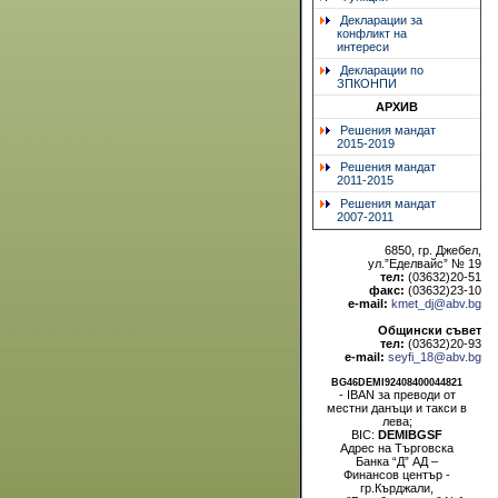
Декларации за
конфликт на
интереси
Декларации по
ЗПКОНПИ
АРХИВ
Решения мандат
2015-2019
Решения мандат
2011-2015
Решения мандат
2007-2011
6850, гр. Джебел,
ул.”Еделвайс” № 19
тел:
(03632)20-51
факс:
(03632)23-10
e-mail:
kmet_dj@abv.bg
Общински съвет
тел:
(03632)20-93
e-mail:
seyfi_18@abv.bg
BG46DEMI92408400044821
- IBAN за преводи от
местни данъци и такси в
лева;
BIC:
DEMIBGSF
Адрес на Търговска
Банка “Д” АД –
Финансов център -
гр.Кърджали,