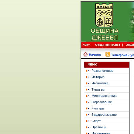
Кмет
Общински съвет
Общи
МЕНЮ
Разположение
История
Икономика
Туризъм
Минерална вода
Образование
Култура
Здравеопазване
Спорт
Празници
Нормативни