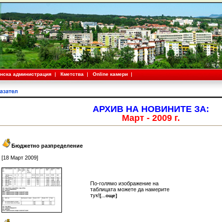
нска администрация
Кметства
Online камери
АРХИВ НА НОВИНИТЕ ЗА:
Март - 2009 г.
Бюджетно разпределение
[18 Март 2009]
По-голямо изображение на
таблицата можете да намерите
тук!
[...още]