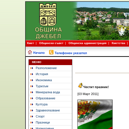
Кмет
Общински съвет
Общинска администрация
Кметства
МЕНЮ
Разположение
История
Икономика
Туризъм
Честит празник!
Минерална вода
[03 Март 2011]
Образование
Култура
Здравеопазване
Спорт
Празници
Нормативни