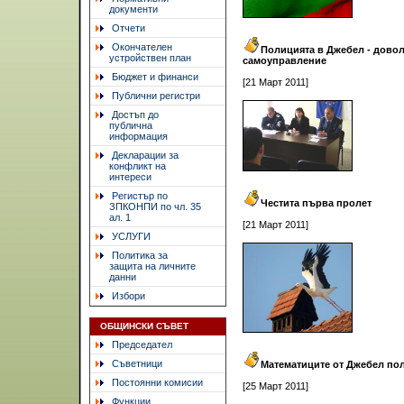
документи
Отчети
Окончателен
Полицията в Джебел - довол
устройствен план
самоуправление
Бюджет и финанси
[21 Март 2011]
Публични регистри
Достъп до
публична
информация
Декларации за
конфликт на
интереси
Регистър по
Честита първа пролет
ЗПКОНПИ по чл. 35
ал. 1
[21 Март 2011]
УСЛУГИ
Политика за
защита на личните
данни
Избори
ОБЩИНСКИ СЪВЕТ
Председател
Съветници
Математиците от Джебел пол
Постоянни комисии
[25 Март 2011]
Функции