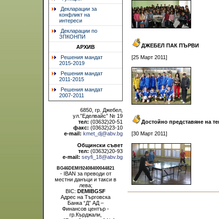
Декларации за
конфликт на
интереси
Декларации по
ЗПКОНПИ
ДЖЕБЕЛ ПАК ПЪРВИ
АРХИВ
Решения мандат
[25 Март 2011]
2015-2019
Решения мандат
2011-2015
Решения мандат
2007-2011
6850, гр. Джебел,
ул.”Еделвайс” № 19
тел:
(03632)20-51
Достойно представяне на те
факс:
(03632)23-10
e-mail:
kmet_dj@abv.bg
[30 Март 2011]
Общински съвет
тел:
(03632)20-93
e-mail:
seyfi_18@abv.bg
BG46DEMI92408400044821
- IBAN за преводи от
местни данъци и такси в
лева;
BIC:
DEMIBGSF
Адрес на Търговска
Банка “Д” АД –
Финансов център -
гр.Кърджали,