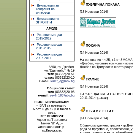
ПУБЛИЧНА ПОКАНА
Декларации за
конфликт на
[13 Ноември 2014]
интереси
Декларации по
ЗПКОНПИ
АРХИВ
Решения мандат
2015-2019
Решения мандат
ПОКАНА
2011-2015
[14 Ноември 2014]
Решения мандат
2007-2011
На основание чл.25, т.1 от ЗМСМА 
–Джебел, неговите комисии и вза
6850, гр. Джебел,
Джебел на Тридесет и шесто редовн
ул.”Еделвайс” № 19
тел:
(03632)20-51
факс:
(03632)23-10
ГРАФИК
e-mail:
kmet_dj@abv.bg
[14 Ноември 2014]
Общински съвет
тел:
(03632)20-93
НА ЗАСЕДАНИЯТА НА ПОСТОЯНН
e-mail:
seyfi_18@abv.bg
20.11.2014г.
[...още]
BG46DEMI92408400044821
- IBAN за преводи от
местни данъци и такси в
О Б Я В Л Е Н И Е
лева;
BIC:
DEMIBGSF
[14 Ноември 2014]
Адрес на Търговска
Банка “Д” АД –
Общинска администрация - гр.Джеб
Финансов център -
реда за проучване, проектиране, 
гр.Кърджали,
водоизточниците за питейно-битов