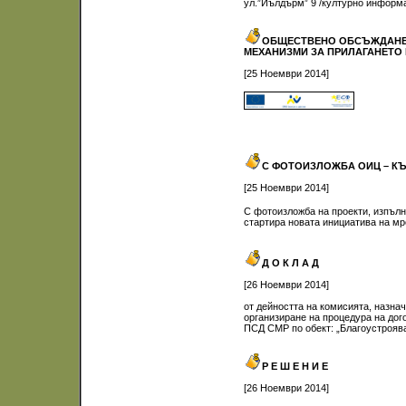
ул.”Йълдърм” 9 /културно информа
ОБЩЕСТВЕНО ОБСЪЖДАНЕ Н
МЕХАНИЗМИ ЗА ПРИЛАГАНЕТО
[25 Ноември 2014]
С ФОТОИЗЛОЖБА ОИЦ – К
[25 Ноември 2014]
С фотоизложба на проекти, изпъл
стартира новата инициатива на м
Д О К Л А Д
[26 Ноември 2014]
от дейността на комисията, назна
организиране на процедура на дог
ПСД СМР по обект: „Благоустрояван
Р Е Ш Е Н И Е
[26 Ноември 2014]