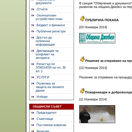
документи
В секция "Обявления и документи
развитие на община Джебел за пер
Отчети
Окончателен
устройствен план
ПУБЛИЧНА ПОКАНА
Бюджет и финанси
[03 Ноември 2014]
Публични регистри
Достъп до
публична
информация
Декларации за
конфликт на
интереси
Решение за откриване на пр
Регистър по
ЗПКОНПИ по чл. 35
[10 Ноември 2014]
ал. 1
УСЛУГИ
Решение за откриване на процеду
Политика за
защита на личните
данни
Пожарникари и доброволци с
Избори
[11 Ноември 2014]
ОБЩИНСКИ СЪВЕТ
Председател
Съветници
Постоянни комисии
Функции