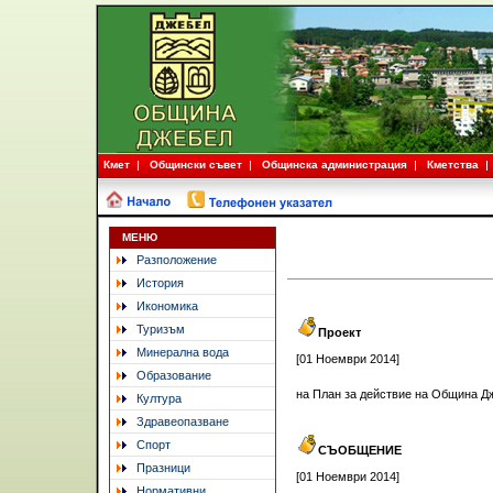
Кмет
Общински съвет
Общинска администрация
Кметства
МЕНЮ
Разположение
История
Икономика
Туризъм
Проект
Минерална вода
[01 Ноември 2014]
Образование
на План за действие на Община Дж
Култура
Здравеопазване
Спорт
СЪОБЩЕНИЕ
Празници
[01 Ноември 2014]
Нормативни