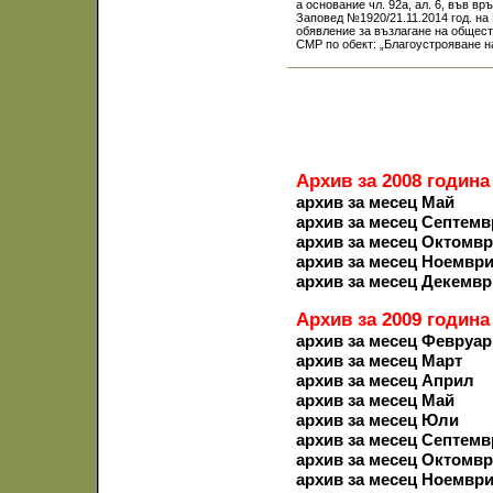
а основание чл. 92а, ал. 6, във вр
Заповед №1920/21.11.2014 год. на
обявление за възлагане на общес
СМР по обект: „Благоустрояване на
Архив за 2008 година
архив за месец Май
архив за месец Септемв
архив за месец Октомв
архив за месец Ноемвр
архив за месец Декемвр
Архив за 2009 година
архив за месец Февруар
архив за месец Март
архив за месец Април
архив за месец Май
архив за месец Юли
архив за месец Септемв
архив за месец Октомв
архив за месец Ноемвр