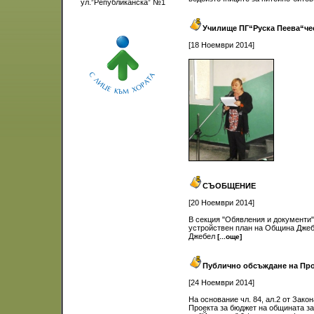
ул.”Републиканска” №1
Училище ПГ“Руска Пеева“че
[18 Ноември 2014]
СЪОБЩЕНИЕ
[20 Ноември 2014]
В секция "Обявления и документи"
устройствен план на Община Джеб
Джебел
[...още]
Публично обсъждане на Про
[24 Ноември 2014]
На основание чл. 84, ал.2 от Зак
Проекта за бюджет на общината за 2