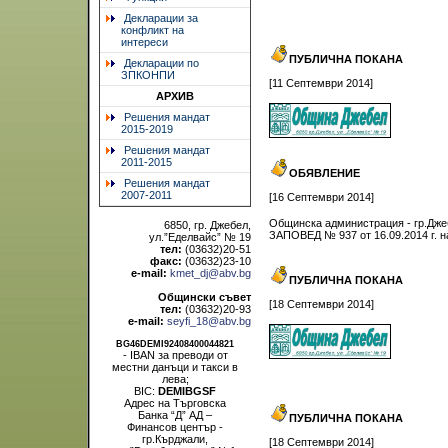
Декларации за
конфликт на
интереси
ПУБЛИЧНА ПОКАНА
Декларации по
ЗПКОНПИ
[11 Септември 2014]
АРХИВ
Решения мандат
2015-2019
Решения мандат
2011-2015
ОБЯВЛЕНИЕ
Решения мандат
2007-2011
[16 Септември 2014]
Общинска администрация - гр.Джеб
6850, гр. Джебел,
ЗАПОВЕД № 937 от 16.09.2014 г. н
ул.”Еделвайс” № 19
тел:
(03632)20-51
факс:
(03632)23-10
e-mail:
kmet_dj@abv.bg
ПУБЛИЧНА ПОКАНА
Общински съвет
[18 Септември 2014]
тел:
(03632)20-93
e-mail:
seyfi_18@abv.bg
BG46DEMI92408400044821
- IBAN за преводи от
местни данъци и такси в
лева;
BIC:
DEMIBGSF
Адрес на Търговска
Банка “Д” АД –
ПУБЛИЧНА ПОКАНА
Финансов център -
гр.Кърджали,
[18 Септември 2014]