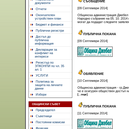
СЪОБЩЕНИЕ
документи
[09 Септември 2014]
Отчети
Окончателен
Общинска администрация Джебел у
устройствен план
Народно събрание на 05. 10. 2014 г
могат да подадат следните заявлен
Бюджет и финанси
Публични регистри
ПУБЛИЧНА ПОКАНА
Достъп до
публична
[09 Септември 2014]
информация
Декларации за
конфликт на
интереси
Регистър по
ЗПКОНПИ по чл. 35
ал. 1
ОБЯВЛЕНИЕ
УСЛУГИ
[10 Септември 2014]
Политика за
защита на личните
Общинска администрация - гр.Джеб
данни
че е осигурен обществен достъп н
Избори
[...още]
ОБЩИНСКИ СЪВЕТ
ПУБЛИЧНА ПОКАНА
Председател
[11 Септември 2014]
Съветници
Постоянни комисии
Функции