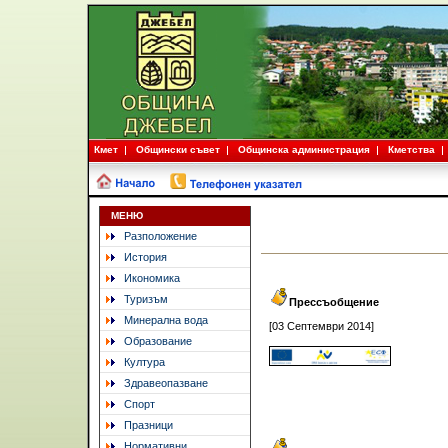
Кмет
Общински съвет
Общинска администрация
Кметства
МЕНЮ
Разположение
История
Икономика
Туризъм
Прессъобщение
Минерална вода
[03 Септември 2014]
Образование
Култура
Здравеопазване
Спорт
Празници
Нормативни