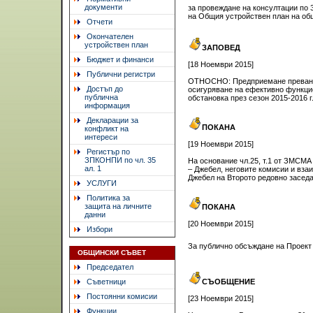
документи
за провеждане на консултации по 
на Общия устройствен план на о
Отчети
Окончателен
устройствен план
ЗАПОВЕД
Бюджет и финанси
[18 Ноември 2015]
Публични регистри
ОТНОСНО: Предприемане преванти
Достъп до
осигуряване на ефективно функци
публична
обстановка през сезон 2015-2016 г
информация
Декларации за
ПОКАНА
конфликт на
интереси
[19 Ноември 2015]
Регистър по
ЗПКОНПИ по чл. 35
На основание чл.25, т.1 от ЗМСМА 
ал. 1
– Джебел, неговите комисии и вз
Джебел на Второто редовно заседан
УСЛУГИ
Политика за
защита на личните
ПОКАНА
данни
[20 Ноември 2015]
Избори
За публично обсъждане на Проект
ОБЩИНСКИ СЪВЕТ
Председател
Съветници
СЪОБЩЕНИЕ
Постоянни комисии
[23 Ноември 2015]
Функции