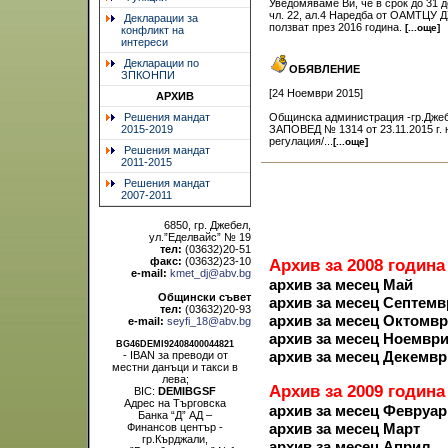
Уведомяваме Ви, че в срок до 31 
чл. 22, ал.4 Наредба от ОАМТЦУ Д
Декларации за
ползват през 2016 година.
[...още]
конфликт на
интереси
Декларации по
ОБЯВЛЕНИЕ
ЗПКОНПИ
[24 Ноември 2015]
АРХИВ
Решения мандат
Общинска администрация -гр.Джебе
2015-2019
ЗАПОВЕД № 1314 от 23.11.2015 г. 
регулация/...
[...още]
Решения мандат
2011-2015
Решения мандат
2007-2011
6850, гр. Джебел,
ул.”Еделвайс” № 19
тел:
(03632)20-51
факс:
(03632)23-10
Архив за 2008 година
e-mail:
kmet_dj@abv.bg
архив за месец Май
Общински съвет
архив за месец Септемв
тел:
(03632)20-93
архив за месец Октомв
e-mail:
seyfi_18@abv.bg
архив за месец Ноемвр
BG46DEMI92408400044821
архив за месец Декемвр
- IBAN за преводи от
местни данъци и такси в
лева;
Архив за 2009 година
BIC:
DEMIBGSF
Адрес на Търговска
архив за месец Февруар
Банка “Д” АД –
архив за месец Март
Финансов център -
гр.Кърджали,
архив за месец Април