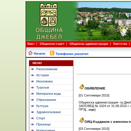
Кмет
Общински съвет
Общинска администрация
Кметства
МЕНЮ
Разположение
История
Икономика
Туризъм
ОБЯВЛЕНИЕ
Минерална вода
[01 Септември 2015]
Образование
Общинска администрация -гр.Джебе
Култура
ЗАПОВЕД № 1024 от 31.08.2015 г. 
ПРЗ
[...още]
Здравеопазване
Спорт
ОИЦ-Кърджали с изнесена п
Празници
[03 Септември 2015]
Нормативни