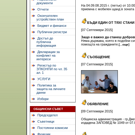
документи
На 04.09.08.2015 г. (петък) от 10
приемна с мобилен щанд в зоната
Отчети
Окончателен
устройствен план
БЪДИ ЕДИН ОТ ТЯХ! СТАН
Бюджет и финанси
[07 Септември 2015]
Публични регистри
Защо е важно да станеш добро
Достъп до
Няма държава, която в подобни си
публична
помощта на гражданите.
[...още]
информация
Декларации за
конфликт на
СЪОБЩЕНИЕ
интереси
[07 Септември 2015]
Регистър по
ЗПКОНПИ по чл. 35
ал. 1
УСЛУГИ
Политика за
защита на личните
данни
Избори
ОБЯВЛЕНИЕ
ОБЩИНСКИ СЪВЕТ
[09 Септември 2015]
Председател
Общинска администрация - гр.Джеб
Съветници
издадена ЗАПОВЕД № 1049 от 07.09
Постоянни комисии
Функции