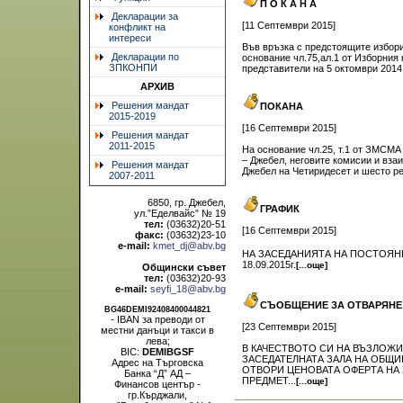
П О К А Н А
Декларации за
[11 Септември 2015]
конфликт на
интереси
Във връзка с предстоящите избори
Декларации по
основание чл.75,ал.1 от Изборния 
ЗПКОНПИ
представители на 5 октомври 2014 
АРХИВ
Решения мандат
ПОКАНА
2015-2019
[16 Септември 2015]
Решения мандат
2011-2015
На основание чл.25, т.1 от ЗМСМА 
– Джебел, неговите комисии и вз
Решения мандат
Джебел на Четиридесeт и шесто ред
2007-2011
6850, гр. Джебел,
ГРАФИК
ул.”Еделвайс” № 19
тел:
(03632)20-51
[16 Септември 2015]
факс:
(03632)23-10
e-mail:
kmet_dj@abv.bg
НА ЗАСЕДАНИЯТА НА ПОСТОЯНН
18.09.2015г.
[...още]
Общински съвет
тел:
(03632)20-93
e-mail:
seyfi_18@abv.bg
СЪОБЩЕНИЕ ЗА ОТВАРЯНЕ
BG46DEMI92408400044821
- IBAN за преводи от
[23 Септември 2015]
местни данъци и такси в
лева;
В КАЧЕСТВОТО СИ НА ВЪЗЛОЖИТЕ
BIC:
DEMIBGSF
ЗАСЕДАТЕЛНАТА ЗАЛА НА ОБЩИН
Адрес на Търговска
ОТВОРИ ЦЕНОВАТА ОФЕРТА НА 
Банка “Д” АД –
ПРЕДМЕТ...
[...още]
Финансов център -
гр.Кърджали,