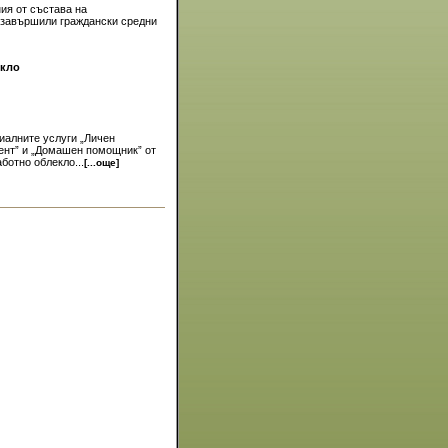
ия от състава на
 завършили граждански средни
екло
иалните услуги „Личен
тент” и „Домашен помощник” от
ботно облекло...
[...още]