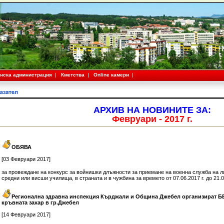
нска администрация
Кметства
Online камери
АРХИВ НА НОВИНИТЕ ЗА:
Февруари - 2017 г.
ОБЯВА
[03 Февруари 2017]
за провеждане на конкурс за войнишки длъжности за приемане на военна служба на 
средни или висши училища, в страната и в чужбина за времето от 07.06.2017 г. до 21.0
Регионална здравна инспекция Кърджали и Община Джебел организират 
кръвната захар в гр.Джебел
[14 Февруари 2017]