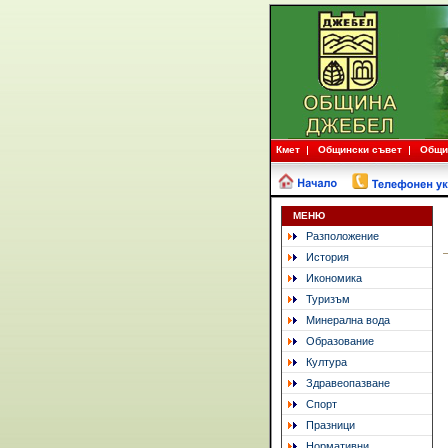
Кмет
Общински съвет
Общи
МЕНЮ
Разположение
История
Икономика
Туризъм
Минерална вода
Образование
Култура
Здравеопазване
Спорт
Празници
Нормативни