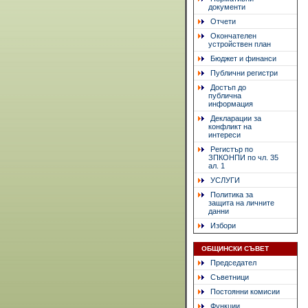
документи
Отчети
Окончателен
устройствен план
Бюджет и финанси
Публични регистри
Достъп до
публична
информация
Декларации за
конфликт на
интереси
Регистър по
ЗПКОНПИ по чл. 35
ал. 1
УСЛУГИ
Политика за
защита на личните
данни
Избори
ОБЩИНСКИ СЪВЕТ
Председател
Съветници
Постоянни комисии
Функции