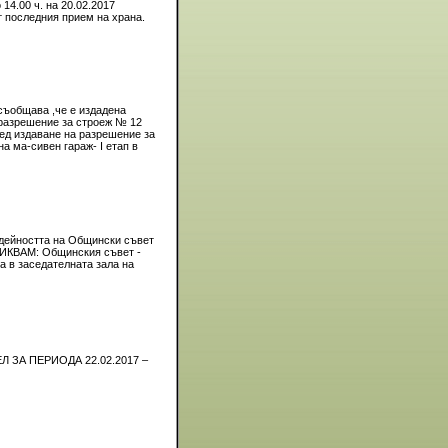
14.00 ч. на 20.02.2017
от последния прием на храна.
съобщава ,че е издадена
 разрешение за строеж № 12
лед издаване на разрешение за
а ма-сивен гараж- І етап в
и дейността на Общински съвет
ВИКВАМ: Общинския съвет -
а в заседателната зала на
А ПЕРИОДА 22.02.2017 –