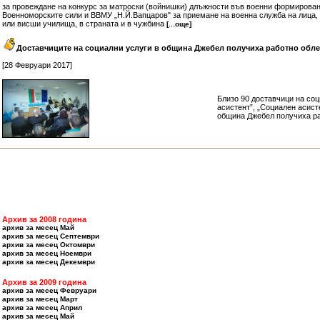
за провеждане на конкурс за матроски (войнишки) длъжности във военни формирован
Военноморските сили и ВВМУ „Н.Й.Вапцаров" за приемане на военна служба на лица,
или висши училища, в страната и в чужбина
[...още]
Доставчиците на социални услуги в община Джебел получиха работно обл
[28 Февруари 2017]
Близо 90 доставчици на соц
асистент”, „Социален асис
община Джебел получиха ра
Архив за 2008 година
архив за месец Май
архив за месец Септември
архив за месец Октомври
архив за месец Ноември
архив за месец Декември
Архив за 2009 година
архив за месец Февруари
архив за месец Март
архив за месец Април
архив за месец Май