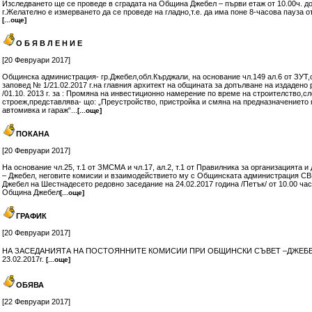
Изследването ще се проведе в сградата на Община Джебел – първи етаж от 10.00ч. до 
г.Желателно е измерването да се проведе на гладно,т.е. да има поне 8-часова пауза 
[...още]
О Б Я В Л Е Н И Е
[20 Февруари 2017]
Общинска администрация- гр.Джебел,обл.Кърджали, на основание чл.149 ал.6 от ЗУТ,
заповед № 1/21.02.2017 г.на главния архитект на общината за допълване на издадено
/01.10. 2013 г. за : Промяна на инвестиционно намерение по време на строителство,с
строеж,представлява- що: „Преустройство, пристройка и смяна на предназначението н
автомивка и гараж“...
[...още]
ПОКАНА
[20 Февруари 2017]
На основание чл.25, т.1 от ЗМСМА и чл.17, ал.2, т.1 от Правилника за организацията 
– Джебел, неговите комисии и взаимодействието му с Общинската администрация С
Джебел на Шестнадесето редовно заседание на 24.02.2017 година /Петък/ от 10.00 час
Община Джебел
[...още]
ГРАФИК
[20 Февруари 2017]
НА ЗАСЕДАНИЯТА НА ПОСТОЯННИТЕ КОМИСИИ ПРИ ОБЩИНСКИ СЪВЕТ –ДЖЕБЕЛ З
23.02.2017г.
[...още]
ОБЯВА
[22 Февруари 2017]