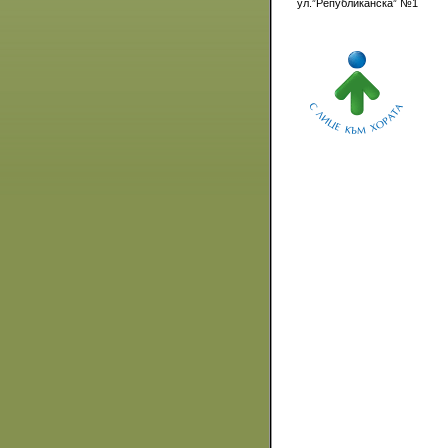
ул.”Републиканска” №1