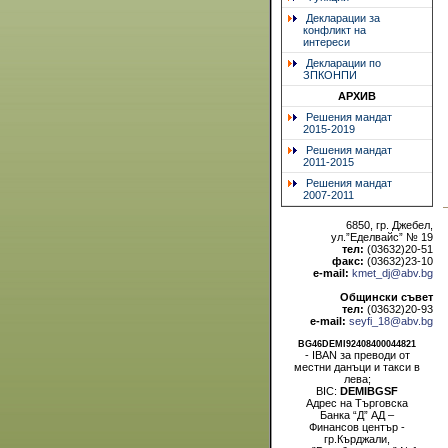
Декларации за
конфликт на
интереси
Декларации по
ЗПКОНПИ
АРХИВ
Решения мандат
2015-2019
Решения мандат
2011-2015
Решения мандат
2007-2011
6850, гр. Джебел,
ул.”Еделвайс” № 19
тел:
(03632)20-51
факс:
(03632)23-10
e-mail:
kmet_dj@abv.bg
Общински съвет
тел:
(03632)20-93
e-mail:
seyfi_18@abv.bg
BG46DEMI92408400044821
- IBAN за преводи от
местни данъци и такси в
лева;
BIC:
DEMIBGSF
Адрес на Търговска
Банка “Д” АД –
Финансов център -
гр.Кърджали,