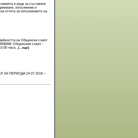
словията и реда за съставяне
приемане, изпълнение и
на отчета за изпълнението на
и дейността на Общински съвет
ВИКВАМ: Общинския съвет -
0.00 часа...
[...още]
А ПЕРИОДА 24.07.2018 –