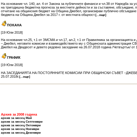
На основание чл. 140, ал. 4 от Закона за публичните финанси и чл.38 от Наредба за у
на тригодишна бюджетна прогноза за местните дейности и за съставяне, обсъждане, 
отчитане на общинския бюджет на Община Джебел, организирам публично обсъждане 
бюджета на Община Джебел за 2017 г. от местната общност.
[...още]
ПОКАНА
[19 Юли 2018]
На основание чл.25, т.1 от ЗМСМА и чл.17, ал.2, т.1 от Правилника за организацията 
– Джебел, неговите комисии и взаимодействието му с Общинската администрация С
Джебел на Двадесет и девето редовно заседание на 26.07.2018 година /Четвъртък/ от 1
ГРАФИК
[19 Юли 2018]
НА ЗАСЕДАНИЯТА НА ПОСТОЯННИТЕ КОМИСИИ ПРИ ОБЩИНСКИ СЪВЕТ –ДЖЕБЕЛ З
25.07.2018г.
[...още]
Архив за 2008 година
архив за месец Май
архив за месец Септември
архив за месец Октомври
архив за месец Ноември
архив за месец Декември