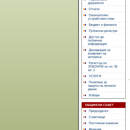
документи
Отчети
Окончателен
устройствен план
Бюджет и финанси
Публични регистри
Достъп до
публична
информация
Декларации за
конфликт на
интереси
Регистър по
ЗПКОНПИ по чл. 35
ал. 1
УСЛУГИ
Политика за
защита на личните
данни
Избори
ОБЩИНСКИ СЪВЕТ
Председател
Съветници
Постоянни комисии
Функции