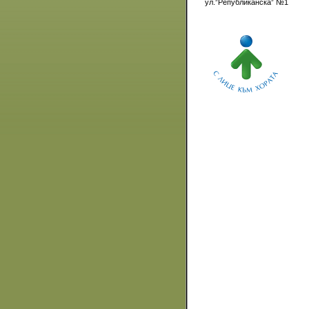
ул.”Републиканска” №1