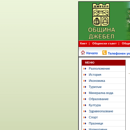
Кмет
Общински съвет
Общи
МЕНЮ
Разположение
История
Икономика
Туризъм
Минерална вода
Образование
Култура
Здравеопазване
Спорт
Празници
Нормативни