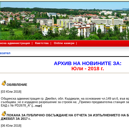
нска администрация
Кметства
Online камери
АРХИВ НА НОВИНИТЕ ЗА:
Юли - 2018 г.
ОБЯВЛЕНИЕ
[03 Юли 2018]
Общинска администрация гр. Джебел, обл. Кърджали, на основание чл.149 ал.6, във вр
съобщава ,че е издадено разрешение за строеж на: „Приемо-предавателна станция за 
ЕАД с № PD2678_A”
[...още]
ПОКАНА ЗА ПУБЛИЧНО ОБСЪЖДАНЕ НА ОТЧЕТА ЗА ИЗПЪЛНЕНИЕТО НА 
ДЖЕБЕЛ ЗА 2017 г.
[06 Юли 2018]