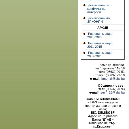
Декларации за
конфликт на
интереси
Декларации по
ЗПКОНПИ
АРХИВ
Решения мандат
2015-2019
Решения мандат
2011-2015
Решения мандат
2007-2011
6850, гр. Джебел,
ул.”Еделвайс” № 19
тел:
(03632)20-51
факс:
(03632)23-10
e-mail:
kmet_dj@abv.bg
Общински съвет
тел:
(03632)20-93
e-mail:
seyfi_18@abv.bg
BG46DEMI92408400044821
- IBAN за преводи от
местни данъци и такси в
лева;
BIC:
DEMIBGSF
Адрес на Търговска
Банка “Д” АД –
Финансов център -
гр.Кърджали,