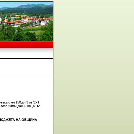
ъзка с чл.150,ал.3 от ЗУТ
глас и/или данни на „БТК“
БЮДЖЕТА НА ОБЩИНА