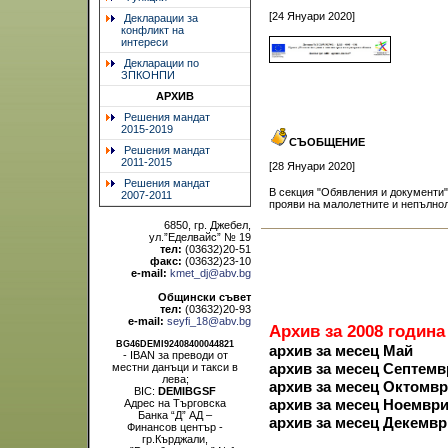
[24 Януари 2020]
Декларации за
конфликт на
интереси
Декларации по
ЗПКОНПИ
АРХИВ
Решения мандат
2015-2019
СЪОБЩЕНИЕ
Решения мандат
2011-2015
[28 Януари 2020]
Решения мандат
В секция "Обявления и документи
2007-2011
прояви на малолетните и непълнол
6850, гр. Джебел,
ул.”Еделвайс” № 19
тел:
(03632)20-51
факс:
(03632)23-10
e-mail:
kmet_dj@abv.bg
Общински съвет
тел:
(03632)20-93
e-mail:
seyfi_18@abv.bg
Архив за 2008 година
BG46DEMI92408400044821
архив за месец Май
- IBAN за преводи от
архив за месец Септемв
местни данъци и такси в
лева;
архив за месец Октомв
BIC:
DEMIBGSF
архив за месец Ноемвр
Адрес на Търговска
Банка “Д” АД –
архив за месец Декемвр
Финансов център -
гр.Кърджали,