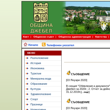
Кмет
Общински съвет
Общинска администрация
Кметства
МЕНЮ
Разположение
История
Икономика
Туризъм
СЪОБЩЕНИЕ
Минерална вода
[03 Януари 2020]
Образование
В секция "Обявления и документи"
Култура
Джебел за 2020г.; 2. Отчет за дей
31.12.2019г.
[...още]
Здравеопазване
Спорт
СЪОБЩЕНИЕ
Празници
[03 Януари 2020]
Нормативни