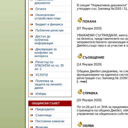
документи
В секция "Нормативни документи"
утвърден със Заповед №1593 / 31
Отчети
Окончателен
устройствен план
ПОКАНА
Бюджет и финанси
[07 Януари 2020]
Публични регистри
УВАЖАЕМИ СЪГРАЖДАНИ, кмета на 
Достъп до
на бизнеса, представителите на с
публична
неправителствените организации 
информация
Джебел,също така и за участие в 
Декларации за
конфликт на
интереси
СЪОБЩЕНИЕ
Регистър по
[14 Януари 2020]
ЗПКОНПИ по чл. 35
ал. 1
Община Джебел уведомява, че след
функциониране на единната систем
УСЛУГИ
регистрация със Заповед №.1539/1
Политика за
[...още]
защита на личните
данни
СПРАВКА
Избори
[20 Януари 2020]
ОБЩИНСКИ СЪВЕТ
По чл.26,ал.5 от ЗНА за предложе
Председател
страницата на община Джебел, обя
управление на общинската собствен
Съветници
Постоянни комисии
ОБЯВА
Функции