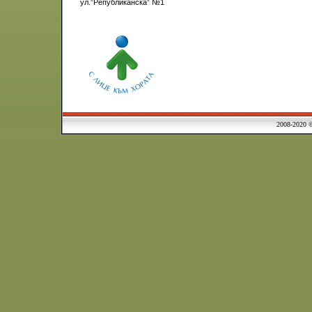
ул.”Републиканска” №1
2008-2020 © Municipa