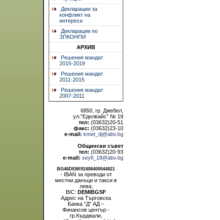
Декларации за
конфликт на
интереси
Декларации по
ЗПКОНПИ
АРХИВ
Решения мандат
2015-2019
Решения мандат
2011-2015
Решения мандат
2007-2011
6850, гр. Джебел,
ул.”Еделвайс” № 19
тел:
(03632)20-51
факс:
(03632)23-10
e-mail:
kmet_dj@abv.bg
Общински съвет
тел:
(03632)20-93
e-mail:
seyfi_18@abv.bg
BG46DEMI92408400044821
- IBAN за преводи от
местни данъци и такси в
лева;
BIC:
DEMIBGSF
Адрес на Търговска
Банка “Д” АД –
Финансов център -
гр.Кърджали,