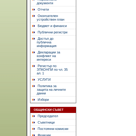
документи
Отчети
Окончателен
устройствен план
Бюджет и финанси
Публични регистри
Достъп до
публична
информация
Декларации за
конфликт на
интереси
Регистър по
ЗПКОНПИ по чл. 35
ал. 1
УСЛУГИ
Политика за
защита на личните
данни
Избори
ОБЩИНСКИ СЪВЕТ
Председател
Съветници
Постоянни комисии
Функции