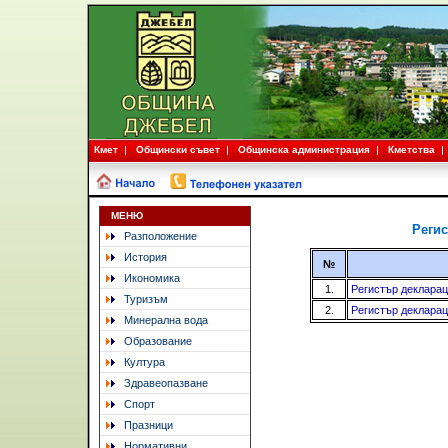
Кмет
Общински съвет
Общинска администрация
Кметства
МЕНЮ
Регис
Разположение
История
№
Икономика
1.
Регистър деклараци
Туризъм
2.
Регистър деклараци
Минерална вода
Образование
Култура
Здравеопазване
Спорт
Празници
Нормативни