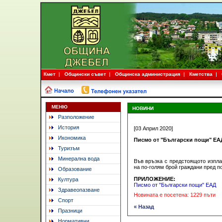
Кмет
Общински съвет
Общинска администрация
Кметства
МЕНЮ
НОВИНИ
Разположение
История
[03 Април 2020]
Икономика
Писмо от "Български пощи" ЕА
Туризъм
Минерална вода
Във връзка с предстоящото изплащ
на по-голям брой граждани пред п
Образование
ПРИЛОЖЕНИЕ:
Култура
Писмо от "Български пощи" ЕАД
Здравеопазване
Новината е посетена: 1229 пъти
Спорт
« Назад
Празници
Нормативни