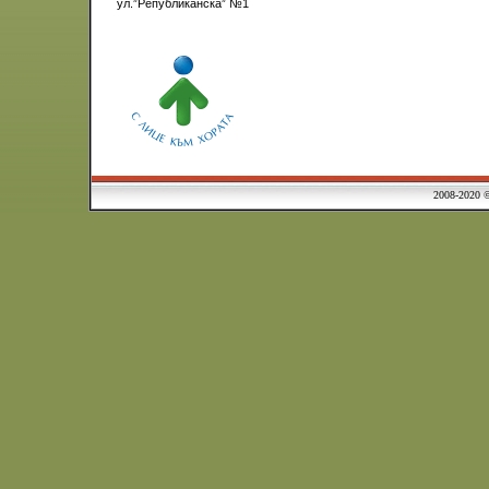
ул.”Републиканска” №1
2008-2020 © Municipa