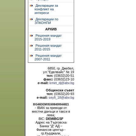
Декларации за
конфликт на
интереси
Декларации по
ЗПКОНПИ
АРХИВ
Решения мандат
2015-2019
Решения мандат
2011-2015
Решения мандат
2007-2011
6850, гр. Джебел,
ул.”Еделвайс” № 19
тел:
(03632)20-51
факс:
(03632)23-10
e-mail:
kmet_dj@abv.bg
Общински съвет
тел:
(03632)20-93
e-mail:
seyfi_18@abv.bg
BG46DEMI92408400044821
- IBAN за преводи от
местни данъци и такси в
лева;
BIC:
DEMIBGSF
Адрес на Търговска
Банка “Д” АД –
Финансов център -
гр.Кърджали,