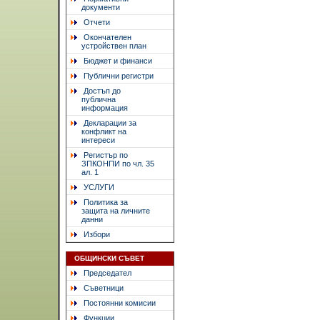
документи
Отчети
Окончателен
устройствен план
Бюджет и финанси
Публични регистри
Достъп до
публична
информация
Декларации за
конфликт на
интереси
Регистър по
ЗПКОНПИ по чл. 35
ал. 1
УСЛУГИ
Политика за
защита на личните
данни
Избори
ОБЩИНСКИ СЪВЕТ
Председател
Съветници
Постоянни комисии
Функции