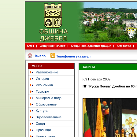
Кмет
Общински съвет
Общинска администрация
Кметства
МЕНЮ
НОВИНИ
Разположение
История
[09 Ноември 2009]
Икономика
ПГ "Руска Пеева" Джебел на 60 
Туризъм
Минерална вода
Образование
Култура
Здравеопазване
Спорт
Празници
Нормативни