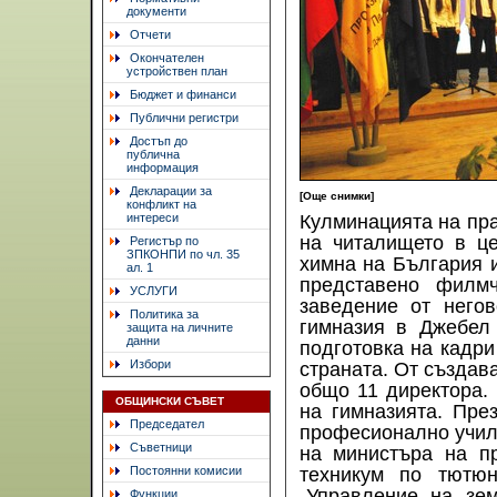
документи
Отчети
Окончателен
устройствен план
Бюджет и финанси
Публични регистри
Достъп до
публична
информация
Декларации за
[Още снимки]
конфликт на
интереси
Кулминацията на пра
на читалището в ц
Регистър по
ЗПКОНПИ по чл. 35
химна на България 
ал. 1
представено филмч
УСЛУГИ
заведение от него
Политика за
гимназия в Джебел
защита на личните
данни
подготовка на кадри
Избори
страната. От създав
общо 11 директора. 
ОБЩИНСКИ СЪВЕТ
на гимназията. Пре
Председател
професионално учили
Съветници
на министъра на пр
Постоянни комисии
техникум по тютюн
„Управление на зем
Функции