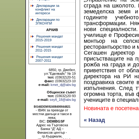
сграда на школото. 
Декларации за
конфликт на
земеделска земя и
интереси
годините учебно
Декларации по
трансформации. Няк
ЗПКОНПИ
нови специалности.
АРХИВ
училище е Професио
Решения мандат
монтьор на селско
2015-2019
ресторантьорство и 
Решения мандат
2011-2015
Сегашен директор 
Решения мандат
присъстващите на п
2007-2011
рожба на града и д
приветствия от обл
6850, гр. Джебел,
ул.”Еделвайс” № 19
директора на РИ н
тел:
(03632)20-51
факс:
(03632)23-10
поздравиха своите 
e-mail:
kmet_dj@abv.bg
изпълнения. След т
Общински съвет
огромна торта, във 
тел:
(03632)20-93
учениците в специал
e-mail:
seyfi_18@abv.bg
BG46DEMI92408400044821
Новината е посетена
- IBAN за преводи от
местни данъци и такси в
лева;
« Назад
BIC:
DEMIBGSF
Адрес на Търговска
Банка “Д” АД –
Финансов център -
гр.Кърджали,