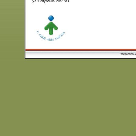
ул.”Републиканска” №1
2008-2020 © Municipa