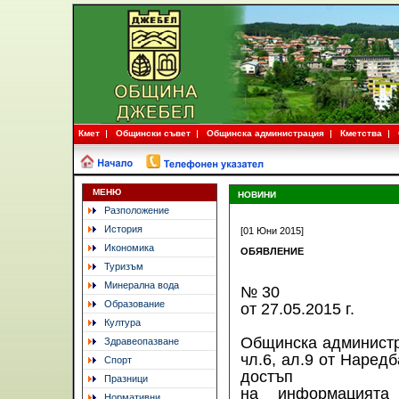
Кмет
Общински съвет
Общинска администрация
Кметства
МЕНЮ
НОВИНИ
Разположение
История
[01 Юни 2015]
Икономика
ОБЯВЛЕНИЕ
Туризъм
Минерална вода
№ 30
Образование
от 27.05.2015 г.
Култура
Общинска администр
Здравеопазване
чл.6, ал.9 от Наред
Спорт
достъп
Празници
на информацията
Нормативни