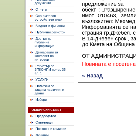
предложение за
документи
обект : „Разширени
Отчети
имот 010463, земл
Окончателен
устройствен план
възложител: Мехмед
Бюджет и финанси
Информацията се на
страция гр.Джебел, сг
Публични регистри
В 14-дневен срок , 
Достъп до
публична
до Кмета на Община
информация
Декларации за
ОТ АДМИНИСТРАЦ
конфликт на
интереси
Новината е посетена
Регистър по
ЗПКОНПИ по чл. 35
ал. 1
« Назад
УСЛУГИ
Политика за
защита на личните
данни
Избори
ОБЩИНСКИ СЪВЕТ
Председател
Съветници
Постоянни комисии
Функции