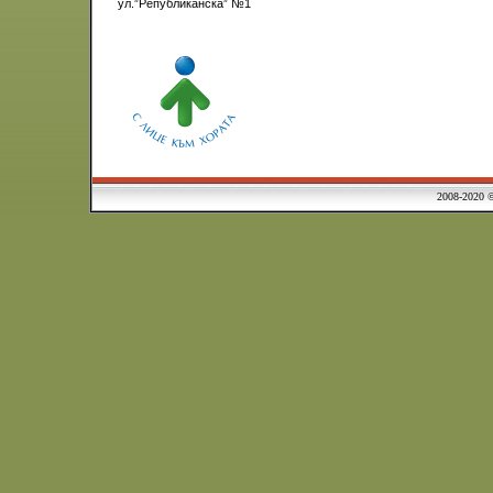
ул.”Републиканска” №1
2008-2020 © Municipa