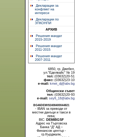
Декларации за
конфликт на
интереси
Декларации по
ЗПКОНПИ
АРХИВ
Решения мандат
2015-2019
Решения мандат
2011-2015
Решения мандат
2007-2011
6850, гр. Джебел,
ул.”Еделвайс” № 19
тел:
(03632)20-51
факс:
(03632)23-10
e-mail:
kmet_dj@abv.bg
Общински съвет
тел:
(03632)20-93
e-mail:
seyfi_18@abv.bg
BG46DEMI92408400044821
- IBAN за преводи от
местни данъци и такси в
лева;
BIC:
DEMIBGSF
Адрес на Търговска
Банка “Д” АД –
Финансов център -
гр.Кърджали,