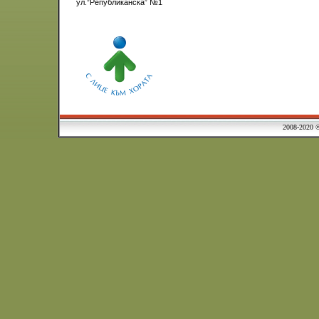
ул.”Републиканска” №1
2008-2020 © Municipa