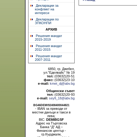
Декларации за
конфликт на
интереси
Декларации по
ЗПКОНПИ
АРХИВ
Решения мандат
2015-2019
Решения мандат
2011-2015
Решения мандат
2007-2011
6850, гр. Джебел,
ул.”Еделвайс” № 19
тел:
(03632)20-51
факс:
(03632)23-10
e-mail:
kmet_dj@abv.bg
Общински съвет
тел:
(03632)20-93
e-mail:
seyfi_18@abv.bg
BG46DEMI92408400044821
- IBAN за преводи от
местни данъци и такси в
лева;
BIC:
DEMIBGSF
Адрес на Търговска
Банка “Д” АД –
Финансов център -
гр.Кърджали,