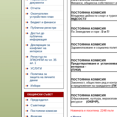
документи
Финанси, общинска собственост и
Отчети
ПОСТОЯННА КОМИСИЯ
Окончателен
Младежки дейности спорт и туриз
устройствен план
/МДСОСТ//
Бюджет и финанси
Публични регистри
ПОСТОЯННА КОМИСИЯ
По Земеделие и гори /
З и Г/
Достъп до
публична
информация
ПОСТОЯННА КОМИСИЯ
Декларации за
Здравеопазване и социална полити
конфликт на
интереси
Регистър по
ЗПКОНПИ по чл. 35
ПОСТОЯННА КОМИСИЯ
ал. 1
Предотвратяване и
установява
интереси
-
УСЛУГИ
(ПУКИ)
Политика за
защита на личните
ПОСТОЯННА КОМИСИЯ
данни
Законност, обществен ред и контр
Избори
и предложения на гражданите
(ПК
ОБЩИНСКИ СЪВЕТ
ПОСТОЯННА КОМИСИЯ
Образование, култура, вероизпов
Председател
ресурси-
(ОКВЧР),
Съветници
Новината е посетена: 2248 пъти
Постоянни комисии
Функции
« Назад