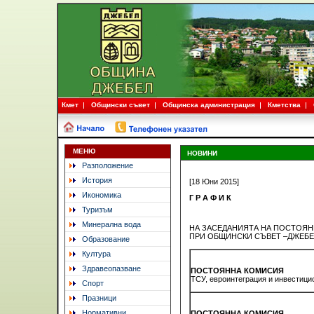
Кмет
Общински съвет
Общинска администрация
Кметства
МЕНЮ
НОВИНИ
Разположение
История
[18 Юни 2015]
Икономика
Г Р А Ф И К
Туризъм
Минерална вода
НА ЗАСЕДАНИЯТА НА ПОСТОЯ
ПРИ ОБЩИНСКИ СЪВЕТ –ДЖЕБЕЛ ЗА
Образование
Култура
Здравеопазване
ПОСТОЯННА КОМИСИЯ
ТСУ, евроинтеграция и инвестици
Спорт
Празници
Нормативни
ПОСТОЯННА КОМИСИЯ