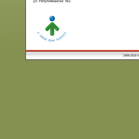
ул.”Републиканска” №1
2008-2020 © Municipa