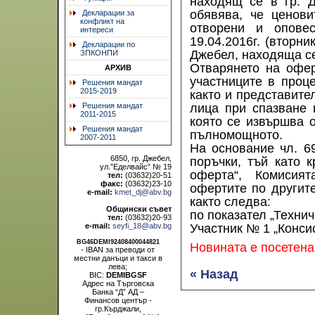
находящ се в гр. Д
обявява, че ценов
Декларации за
конфликт на
отворени и опове
интереси
19.04.2016г. (вторн
Декларации по
Джебел, находяща се 
ЗПКОНПИ
Отварянето на офер
АРХИВ
участниците в проц
Решения мандат
2015-2019
както и представите
Решения мандат
лица при спазване 
2011-2015
която се извършва о
Решения мандат
пълномощното.
2007-2011
На основание чл. 69
6850, гр. Джебел,
поръчки, тъй като к
ул.”Еделвайс” № 19
оферта“, Комисия
тел:
(03632)20-51
факс:
(03632)23-10
офертите по другите
e-mail:
kmet_dj@abv.bg
както следва:
Общински съвет
по показател „Техни
тел:
(03632)20-93
e-mail:
seyfi_18@abv.bg
Участник № 1 „Конси
BG46DEMI92408400044821
Новината е посетена
- IBAN за преводи от
местни данъци и такси в
лева;
« Назад
BIC:
DEMIBGSF
Адрес на Търговска
Банка “Д” АД –
Финансов център -
гр.Кърджали,