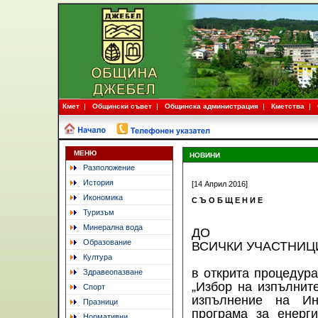
Кмет
Общински съвет
Общинска администрация
Кметства
МЕНЮ
НОВИНИ
Разположение
История
[14 Април 2016]
Икономика
С Ъ О Б Щ Е Н И Е
Туризъм
Минерална вода
ДО
Образование
ВСИЧКИ УЧАСТНИЦ
Култура
в открита процедура
Здравеопазване
„Избор на изпълнит
Спорт
изпълнение на Ин
Празници
програма за енерг
Нормативни