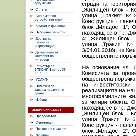
сгради на територия
документи
„Жилищен блок - Ко
Отчети
улица „Тракия” №2
Окончателен
устройствен план
Конструкция - панел
Бюджет и финанси
блок „Младост 1“; О
находящ се в гр. Дж
Публични регистри
4: „Жилищен блок - 
Достъп до
публична
улица „Тракия” №
информация
3/04.01.2016г. на К
Декларации за
обществените поръчк
конфликт на
интереси
Регистър по
На основание чл. 6
ЗПКОНПИ по чл. 35
Комисията за пров
ал. 1
обществена поръчка 
УСЛУГИ
на инвеститорски
Политика за
реализацията на Нац
защита на личните
данни
многофамилните жи
Избори
за четири обекта: О
находящ се в гр. Дже
ОБЩИНСКИ СЪВЕТ
„Жилищен блок - Ко
Председател
улица „Тракия” №6
Съветници
Конструкция - панел
Постоянни комисии
блок „Младост 2“; О
Функции