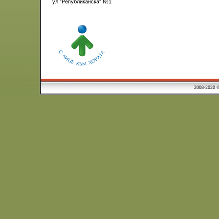
ул.”Републиканска” №1
2008-2020 © Municipa