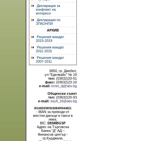
Декларации за
конфликт на
интереси
Декларации по
ЗПКОНПИ
АРХИВ
Решения мандат
2015-2019
Решения мандат
2011-2015
Решения мандат
2007-2011
6850, гр. Джебел,
ул.”Еделвайс” № 19
тел:
(03632)20-51
факс:
(03632)23-10
e-mail:
kmet_dj@abv.bg
Общински съвет
тел:
(03632)20-93
e-mail:
seyfi_18@abv.bg
BG46DEMI92408400044821
- IBAN за преводи от
местни данъци и такси в
лева;
BIC:
DEMIBGSF
Адрес на Търговска
Банка “Д” АД –
Финансов център -
гр.Кърджали,