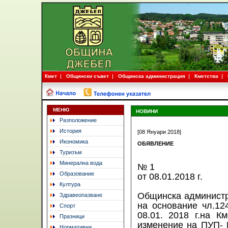
Кмет
Общински съвет
Общинска администрация
Кметства
МЕНЮ
НОВИНИ
Разположение
История
[08 Януари 2018]
Икономика
ОБЯВЛЕНИЕ
Туризъм
Минерална вода
№ 1
Образование
от 08.01.2018 г.
Култура
Общинска администр
Здравеопазване
на основание чл.1
Спорт
08.01. 2018 г.на К
Празници
изменение на ПУП- П
Нормативни