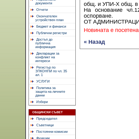
общ. и УПИ-Х общ. в 
документи
На основание чл.1
Отчети
оспорване.
Окончателен
устройствен план
ОТ АДМИНИСТРАЦ
Бюджет и финанси
Новината е посетена
Публични регистри
Достъп до
« Назад
публична
информация
Декларации за
конфликт на
интереси
Регистър по
ЗПКОНПИ по чл. 35
ал. 1
УСЛУГИ
Политика за
защита на личните
данни
Избори
ОБЩИНСКИ СЪВЕТ
Председател
Съветници
Постоянни комисии
Функции