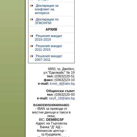
Декларации за
конфликт на
интереси
Декларации по
ЗПКОНПИ
АРХИВ
Решения мандат
2015-2019
Решения мандат
2011-2015
Решения мандат
2007-2011
6850, гр. Джебел,
ул.”Еделвайс” № 19
тел:
(03632)20-51
факс:
(03632)23-10
e-mail:
kmet_dj@abv.bg
Общински съвет
тел:
(03632)20-93
e-mail:
seyfi_18@abv.bg
BG46DEMI92408400044821
- IBAN за преводи от
местни данъци и такси в
лева;
BIC:
DEMIBGSF
Адрес на Търговска
Банка “Д” АД –
Финансов център -
гр.Кърджали,