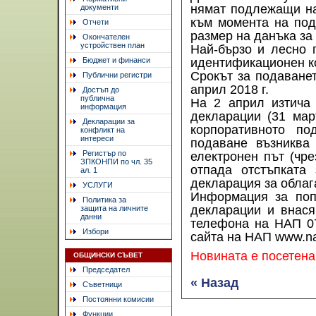
нямат подлежащи на
документи
към момента на под
Отчети
размер на данъка за 
Окончателен
устройствен план
Най-бързо и лесно 
Бюджет и финанси
идентификационен к
Срокът за подаванет
Публични регистри
април 2018 г.
Достъп до
публична
На 2 април изтича
информация
декларации (31 мар
Декларации за
корпоративното по
конфликт на
интереси
подаване възниква 
Регистър по
електронен път (чре
ЗПКОНПИ по чл. 35
отпада отстъпката
ал. 1
декларация за облаг
УСЛУГИ
Информация за поп
Политика за
декларации и внас
защита на личните
данни
телефона на НАП 07
Избори
сайта на НАП www.na
Новината е посетена
ОБЩИНСКИ СЪВЕТ
Председател
« Назад
Съветници
Постоянни комисии
Функции