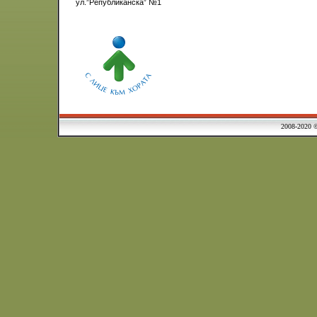
ул.”Републиканска” №1
2008-2020 © Municipa