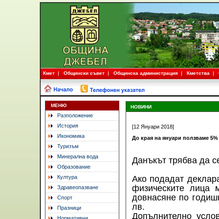
Кмет
Общински съвет
Общинска администрация
Кметства
МЕНЮ
НОВИНИ
Разположение
История
[12 Януари 2018]
Икономика
До края на януари ползваме 5%
Туризъм
Минерална вода
Данъкът трябва да с
Образование
Култура
Ако подадат деклара
физическите лица 
Здравеопазване
довнасяне по годишн
Спорт
лв.
Празници
Допълнително услов
Нормативни