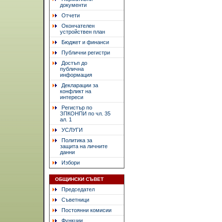
документи
Отчети
Окончателен
устройствен план
Бюджет и финанси
Публични регистри
Достъп до
публична
информация
Декларации за
конфликт на
интереси
Регистър по
ЗПКОНПИ по чл. 35
ал. 1
УСЛУГИ
Политика за
защита на личните
данни
Избори
ОБЩИНСКИ СЪВЕТ
Председател
Съветници
Постоянни комисии
Функции