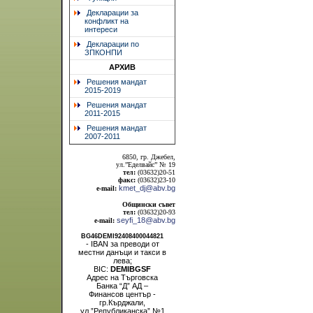
Декларации за
конфликт на
интереси
Декларации по
ЗПКОНПИ
АРХИВ
Решения мандат
2015-2019
Решения мандат
2011-2015
Решения мандат
2007-2011
6850, гр. Джебел,
ул.”Еделвайс” № 19
тел:
(03632)20-51
факс:
(03632)23-10
kmet_dj@abv.bg
e-mail:
Общински съвет
тел:
(03632)20-93
seyfi_18@abv.bg
e-mail:
BG46DEMI92408400044821
- IBAN за преводи от
местни данъци и такси в
лева;
BIC:
DEMIBGSF
Адрес на Търговска
Банка “Д” АД –
Финансов център -
гр.Кърджали,
ул.”Републиканска” №1