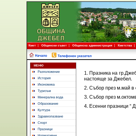
Кмет
Общински съвет
Общинска администрация
Кметства
МЕНЮ
Разположение
1. Празника на гр.Дже
настояще за Джебел.
История
Икономика
2. Събор през м.май в 
Туризъм
3. Събор през м.октом
Минерална вода
Образование
4. Есенни празници “ Д
Култура
Здравеопазване
Спорт
Празници
Нормативни