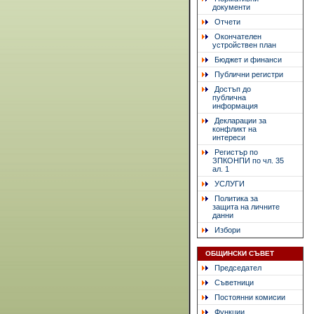
документи
Отчети
Окончателен
устройствен план
Бюджет и финанси
Публични регистри
Достъп до
публична
информация
Декларации за
конфликт на
интереси
Регистър по
ЗПКОНПИ по чл. 35
ал. 1
УСЛУГИ
Политика за
защита на личните
данни
Избори
ОБЩИНСКИ СЪВЕТ
Председател
Съветници
Постоянни комисии
Функции