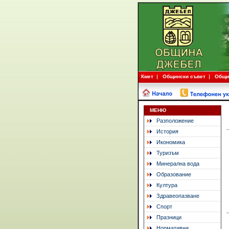
Кмет
Общински съвет
Общи
МЕНЮ
Разположение
История
Икономика
Туризъм
Минерална вода
Образование
Култура
Здравеопазване
Спорт
Празници
Нормативни