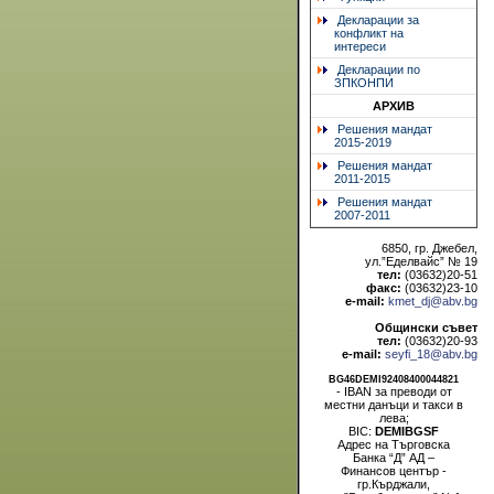
Декларации за
конфликт на
интереси
Декларации по
ЗПКОНПИ
АРХИВ
Решения мандат
2015-2019
Решения мандат
2011-2015
Решения мандат
2007-2011
6850, гр. Джебел,
ул.”Еделвайс” № 19
тел:
(03632)20-51
факс:
(03632)23-10
e-mail:
kmet_dj@abv.bg
Общински съвет
тел:
(03632)20-93
e-mail:
seyfi_18@abv.bg
BG46DEMI92408400044821
- IBAN за преводи от
местни данъци и такси в
лева;
BIC:
DEMIBGSF
Адрес на Търговска
Банка “Д” АД –
Финансов център -
гр.Кърджали,