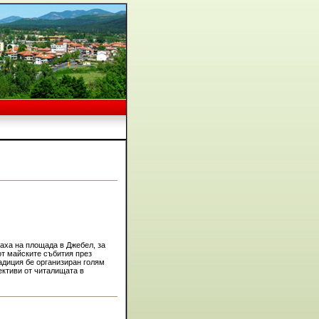
аха на площада в Джебел, за
от майските събития през
радиция бе организиран голям
лективи от читалищата в