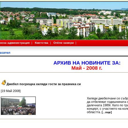
нска администрация
Кметства
Online камери
АРХИВ НА НОВИНИТЕ ЗА:
Май - 2008 г.
Джебел посрещна хиляди гости за празника си
[19 Май 2008]
Хиляди джебелчани се събр
да отбележат годишнината 
далечната 1989г. Като по т
концерт, с участието на ко
областта.
[...още]