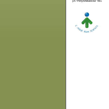
ул.”Републиканска” №1