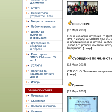
документи
Отчети
Окончателен
устройствен план
Бюджет и финанси
ОБЯВЛЕНИЕ
Публични регистри
[12 Март 2018]
Достъп до
публична
Общинска администрация -гр.Джебел
информация
ЗУТ, е издадена ЗАПОВЕД № 257 от
инвестиционна инициатива на обек
Декларации за
,склад в търговски комплекс, нахо
конфликт на
Кърджали“...
[...още]
интереси
Регистър по
ЗПКОНПИ по чл. 35
СЪОБЩЕНИЕ ПО ЧЛ. 66 ОТ 
ал. 1
[12 Март 2018]
УСЛУГИ
Политика за
ОТНОСНО: Започване на производс
защита на личните
[...още]
данни
Избори
Грамота
ОБЩИНСКИ СЪВЕТ
[12 Март 2018]
Председател
Съветници
Постоянни комисии
Функции