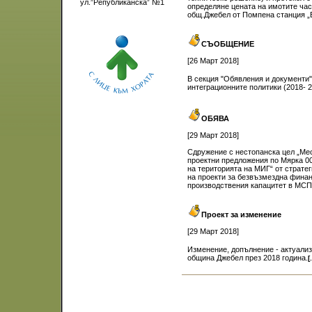
ул.”Републиканска” №1
определяне цената на имотите част
общ.Джебел от Помпена станция „Б
СЪОБЩЕНИЕ
[26 Март 2018]
В секция "Обявления и документи"
интеграционните политики (2018- 2
ОБЯВА
[29 Март 2018]
Сдружение с нестопанска цел „Мес
проектни предложения по Мярка 0
на територията на МИГ“ от страт
на проекти за безвъзмездна фин
производствения капацитет в МСП 
Проект за изменение
[29 Март 2018]
Изменение, допълнение - актуали
община Джебел през 2018 година.
[