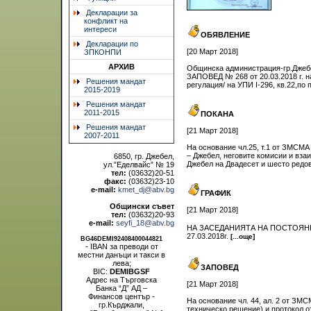
Декларации за
конфликт на
интереси
ОБЯВЛЕНИЕ
Декларации по
[20 Март 2018]
ЗПКОНПИ
АРХИВ
Общинска администрация-гр.Джебел
ЗАПОВЕД № 268 от 20.03.2018 г. н
Решения мандат
регулация/ на УПИ І-296, кв.22,по
2015-2019
Решения мандат
2011-2015
ПОКАНА
Решения мандат
[21 Март 2018]
2007-2011
На основание чл.25, т.1 от ЗМСМА 
– Джебел, неговите комисии и вз
6850, гр. Джебел,
Джебел на Двадесет и шесто редовн
ул.”Еделвайс” № 19
тел:
(03632)20-51
факс:
(03632)23-10
e-mail:
kmet_dj@abv.bg
ГРАФИК
Общински съвет
[21 Март 2018]
тел:
(03632)20-93
e-mail:
seyfi_18@abv.bg
НА ЗАСЕДАНИЯТА НА ПОСТОЯНН
27.03.2018г.
[...още]
BG46DEMI92408400044821
- IBAN за преводи от
местни данъци и такси в
лева;
ЗАПОВЕД
BIC:
DEMIBGSF
Адрес на Търговска
[21 Март 2018]
Банка “Д” АД –
Финансов център -
На основание чл. 44, ал. 2 от ЗМС
гр.Кърджали,
техническо решение) и протокол от