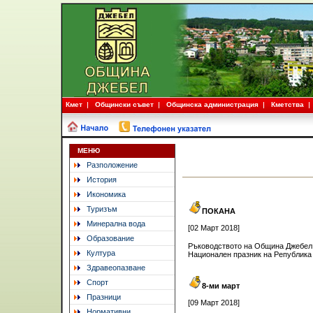
Кмет
Общински съвет
Общинска администрация
Кметства
МЕНЮ
Разположение
История
Икономика
Туризъм
ПОКАНА
Минерална вода
[02 Март 2018]
Образование
Ръководството на Община Джебел к
Култура
Национален празник на Република
Здравеопазване
Спорт
8-ми март
Празници
[09 Март 2018]
Нормативни