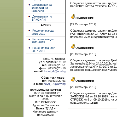
Общинска администрация - гр.Джеб
Декларации за
РАЗРЕШЕНИЕ ЗА СТРОЕЖ № 16 от 22
конфликт на
интереси
Декларации по
ОБЯВЛЕНИЕ
ЗПКОНПИ
[29 Октомври 2019]
АРХИВ
Решения мандат
Общинска администрация - гр.Джеб
2015-2019
РАЗРЕШЕНИЕ ЗА СТРОЕЖ № 18 от 22
поземлен имот с идентификатор 20
Решения мандат
2011-2015
Решения мандат
ОБЯВЛЕНИЕ
2007-2011
[29 Октомври 2019]
6850, гр. Джебел,
Общинска администрация -гр.Джебе
ул.”Еделвайс” № 19
Заповед №1234 от 24.10.2019г. на
тел:
(03632)20-51
застрояване/ на УПИ IX-1079 кв.21
факс:
(03632)23-10
гр.Джебел, общ.Джебел,обл.Кърдж
e-mail:
kmet_dj@abv.bg
Общински съвет
тел:
(03632)20-93
ОБЯВЛЕНИЕ
e-mail:
seyfi_18@abv.bg
[29 Октомври 2019]
BG46DEMI92408400044821
- IBAN за преводи от
Общинска администрация - гр.Джеб
местни данъци и такси в
ЗАПОВЕД №1 от 29.10.2019 г. н
лева;
СТРОЕЖ № 8 от 09.10.2018 г. на о
BIC:
DEMIBGSF
общ.Джебел...
[...още]
Адрес на Търговска
Банка “Д” АД –
Финансов център -
гр.Кърджали,