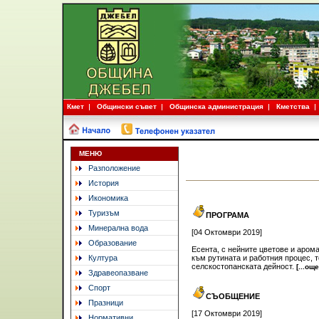
Кмет
Общински съвет
Общинска администрация
Кметства
МЕНЮ
Разположение
История
Икономика
Туризъм
ПРОГРАМА
Минерална вода
[04 Октомври 2019]
Образование
Есента, с нейните цветове и аром
Култура
към рутината и работния процес, 
селскостопанската дейност.
[...още
Здравеопазване
Спорт
СЪОБЩЕНИЕ
Празници
[17 Октомври 2019]
Нормативни