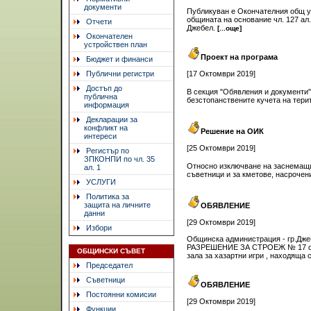
документи
Публикуван е Окончателния общ у
общината на основание чл. 127 ал.
Отчети
Джебел.
[...още]
Окончателен
устройствен план
Проект на програма
Бюджет и финанси
Публични регистри
[17 Октомври 2019]
Достъп до
В секция "Обявления и документи"
публична
безстопанствените кучета на тери
информация
Декларации за
конфликт на
Решение на ОИК
интереси
[25 Октомври 2019]
Регистър по
ЗПКОНПИ по чл. 35
Относно изключване на заснемащи
ал. 1
съветници и за кметове, насрочени
УСЛУГИ
Политика за
защита на личните
ОБЯВЛЕНИЕ
данни
[29 Октомври 2019]
Избори
Общинска администрация - гр.Джеб
РАЗРЕШЕНИЕ ЗА СТРОЕЖ № 17 от 22
ОБЩИНСКИ СЪВЕТ
зала за хазартни игри , находящa с
Председател
Съветници
ОБЯВЛЕНИЕ
Постоянни комисии
[29 Октомври 2019]
Функции